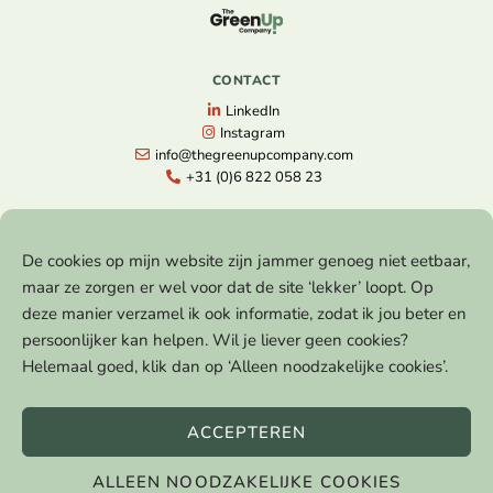
CONTACT
LinkedIn
Instagram
info@thegreenupcompany.com
+31 (0)6 822 058 23
NAVIGATIE
Home
De cookies op mijn website zijn jammer genoeg niet eetbaar,
Gratis Strategiesessie
maar ze zorgen er wel voor dat de site ‘lekker’ loopt. Op
The Next Level
deze manier verzamel ik ook informatie, zodat ik jou beter en
Lezingen
Cases
persoonlijker kan helpen. Wil je liever geen cookies?
Blog
Helemaal goed, klik dan op ‘Alleen noodzakelijke cookies’.
Over
Contact
ACCEPTEREN
ALLEEN NOODZAKELIJKE COOKIES
© 2021 – 2026 The GreenUp Company | KVK 78338506 |
Privacyverklaring