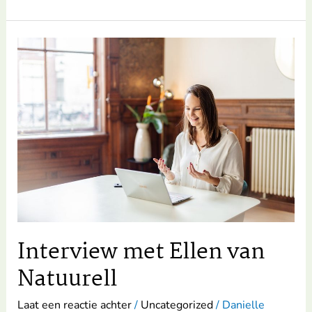
Interview
met
Ellen
van
Natuurell
Interview met Ellen van
Natuurell
Laat een reactie achter
/
Uncategorized
/
Danielle