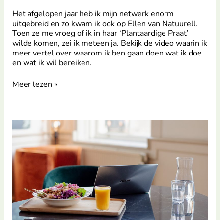
Het afgelopen jaar heb ik mijn netwerk enorm
uitgebreid en zo kwam ik ook op Ellen van Natuurell.
Toen ze me vroeg of ik in haar ‘Plantaardige Praat’
wilde komen, zei ik meteen ja. Bekijk de video waarin ik
meer vertel over waarom ik ben gaan doen wat ik doe
en wat ik wil bereiken.
Meer lezen »
Hoe
een
‘killer
sales
deck’
te
bouwen