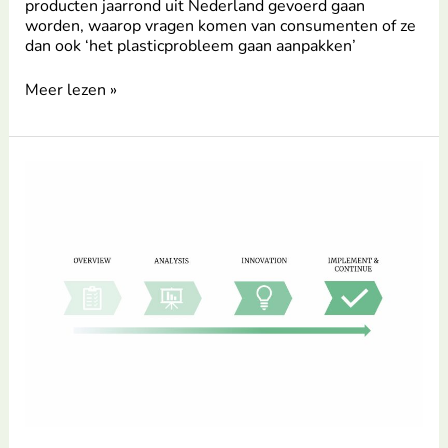
producten jaarrond uit Nederland gevoerd gaan
worden, waarop vragen komen van consumenten of ze
dan ook ‘het plasticprobleem gaan aanpakken’
Meer lezen »
Stappen
voor
een
succesvol
plantaardig
assortiment