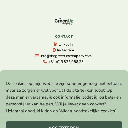
CONTACT
LinkedIn
Instagram
info@thegreenupcompany.com
+31 (0)6 822 058 23
NAVIGATIE
Home
De cookies op mijn website zijn jammer genoeg niet eetbaar,
Gratis Strategiesessie
maar ze zorgen er wel voor dat de site ‘lekker’ loopt. Op
The Next Level
deze manier verzamel ik ook informatie, zodat ik jou beter en
Lezingen
Cases
persoonlijker kan helpen. Wil je liever geen cookies?
Blog
Helemaal goed, klik dan op ‘Alleen noodzakelijke cookies’.
Over
Contact
ACCEPTEREN